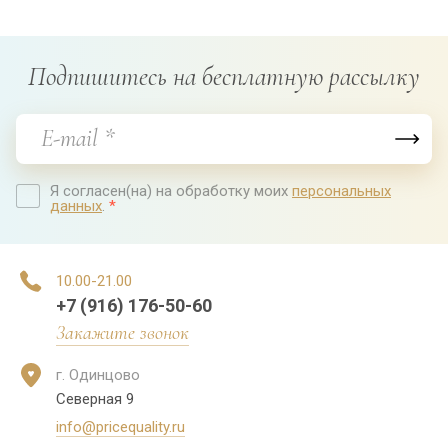
Мгновенное заметное увлажнение уже после
первого применения. Ваша кожа насыщена
Подпишитесь на бесплатную рассылку
влагой и светится здоровьем и свежестью.
Я согласен(на) на обработку моих
персональных
данных
.
*
10.00-21.00
+7 (916) 176-50-60
Закажите звонок
г. Одинцово
Северная 9
info@pricequality.ru