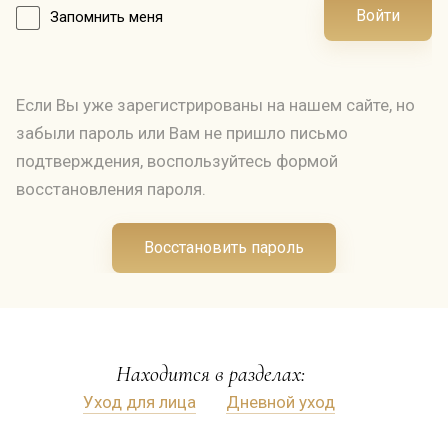
Войти
Запомнить меня
предназначен для дневного и ночного ухода за
кожей любого возраста. Тестирование
Государственного Института Здравоохранения ЧР
подтвердило эффект быстрого увлажнения,
Если Вы уже зарегистрированы на нашем сайте, но
стабильное на протяжении 24 часов.
забыли пароль или Вам не пришло письмо
подтверждения, воспользуйтесь формой
восстановления пароля.
ПРИМЕНЕНИЕ
Восстановить пароль
Наносите утром и вечером на хорошо
очищенную кожу лица, шеи и декольте.
Находится в разделах:
Уход для лица
Дневной уход
РЕЗУЛЬТАТ